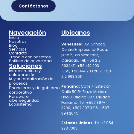
Contáctanos
Navegación
Ubícanos
Inicio
Nosotros
Venezuela
:
Av. Orinoco,
Blog
Servicios
Centro Empresarial Roca,
Contacto
piso 2, Las Mercedes,
Trabaja con nosotros
Caracas.
Tel:
+58 212
Política de privacidad
Soluciones
9934411
;
+58 414 203
Infraestructura y
1355
;
+58 414 203 2012
;
+58
colaboración
212 993 3611
IA y automatización de
procesos
Panamá:
Calle 71 Este con
Financieras y de gobierno
Calle 50 PH Plaza Morica,
corporativo
Hardware
Piso 8, Oficina 807. Ciudad
ciberseguridad
Panamá.
Tel:
+507 397-
Ecosistema
3200
;
+507 397 3216
;
+507
394 2045
Estados Unidos:
Tel:
+1 954
228 7363