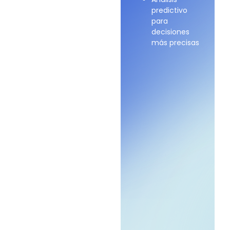
predictivo
para
decisiones
más precisas