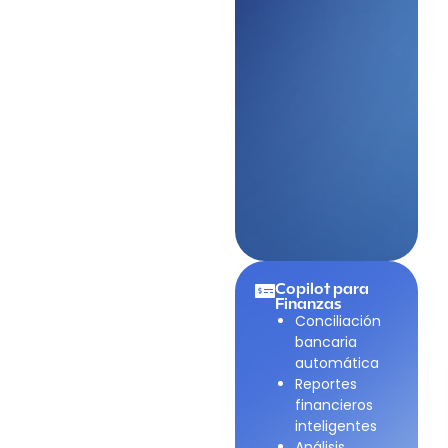
Copilot para
Finanzas
Conciliación
bancaria
automática
Reportes
financieros
inteligentes
Análisis