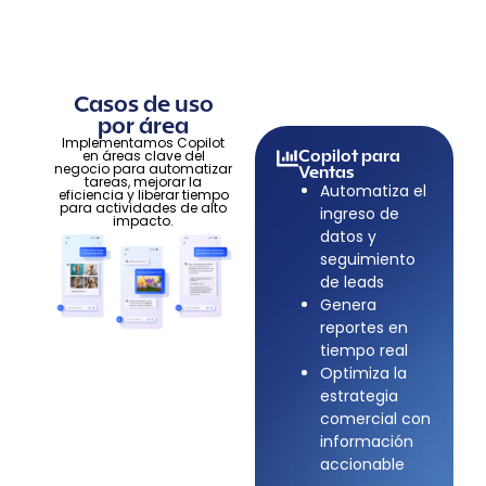
Casos de uso
por área
Implementamos Copilot
Copilot para
en áreas clave del
negocio para automatizar
Ventas
tareas, mejorar la
Automatiza el
eficiencia y liberar tiempo
para actividades de alto
ingreso de
impacto.
datos y
seguimiento
de leads
Genera
reportes en
tiempo real
Optimiza la
estrategia
comercial con
información
accionable