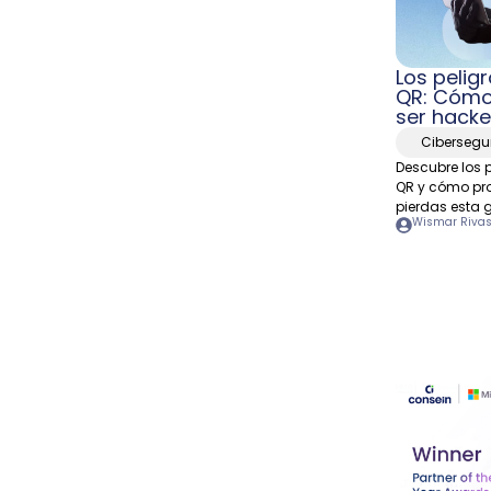
Los pelig
QR: Cómo 
ser hack
Cibersegu
Descubre los 
QR y cómo pro
pierdas esta 
Wismar Riva