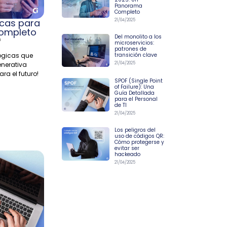
Panorama
Completo
cas para
21/04/2025
Completo
Del monolito a los
n
microservicios:
patrones de
transición clave
ógicas que
21/04/2025
enerativa
ra el futuro!
SPOF (Single Point
of Failure): Una
Guía Detallada
para el Personal
de TI
21/04/2025
Los peligros del
uso de códigos QR:
Cómo protegerse y
evitar ser
hackeado
21/04/2025