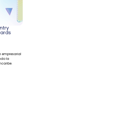
ntry
wards
 empresarial
ndo la
ncaribe.