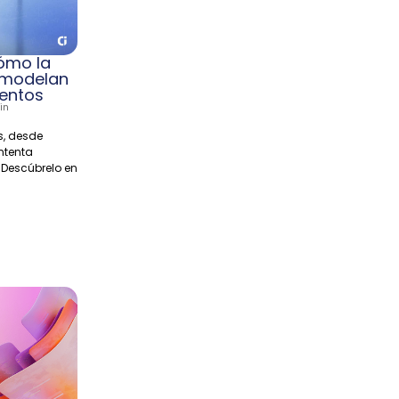
cómo la
n modelan
entos
in
s, desde
ntenta
 Descúbrelo en