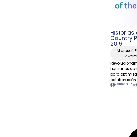
Historias 
Country P
2019
Microsoft P
Awar
Revolucionamo
humanos con A
para optimiza
colaboración.
Consein
-
Apri