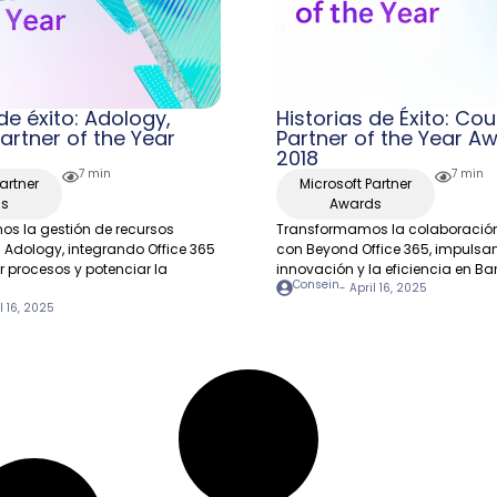
de éxito: Adology,
Historias de Éxito: Cou
artner of the Year
Partner of the Year A
2018
7 min
7 min
artner
Microsoft Partner
ds
Awards
s la gestión de recursos
Transformamos la colaboración
dology, integrando Office 365
con Beyond Office 365, impulsa
r procesos y potenciar la
innovación y la eficiencia en Ba
Consein
-
April 16, 2025
l 16, 2025