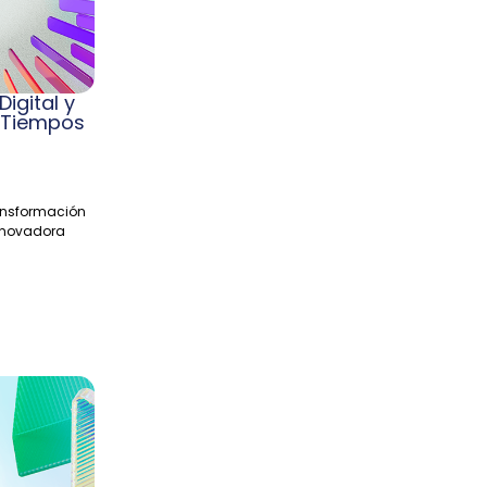
igital y
n Tiempos
ansformación
innovadora
.