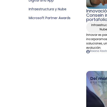
Digital and App
Infraestructura y Nube
Innovació
Consein i
Microsoft Partner Awards
portafolio
Infraestruc
Nube
Innovar es par
incorporamos 
soluciones, u
evolución.
Roxana Alast