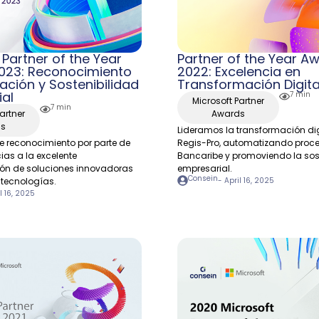
 Partner of the Year
Partner of the Year A
023: Reconocimiento
2022: Excelencia en
vación y Sostenibilidad
Transformación Digit
ial
7 min
Microsoft Partner
7 min
artner
Awards
ds
Lideramos la transformación dig
e reconocimiento por parte de
Regis-Pro, automatizando proc
ias a la excelente
Bancaribe y promoviendo la sos
ón de soluciones innovadoras
empresarial.
Consein
 tecnologías.
-
April 16, 2025
l 16, 2025