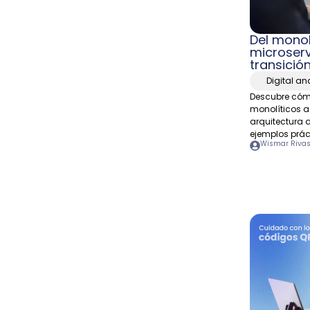
Del monol
microserv
transició
Digital a
Descubre cóm
monolíticos a
arquitectura 
ejemplos prác
Wismar Riva