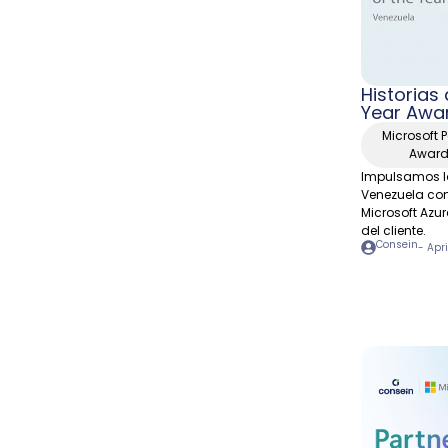
Historias 
Year Awa
Microsoft P
Awar
Impulsamos la
Venezuela con
Microsoft Azur
del cliente.
Consein
-
Apri