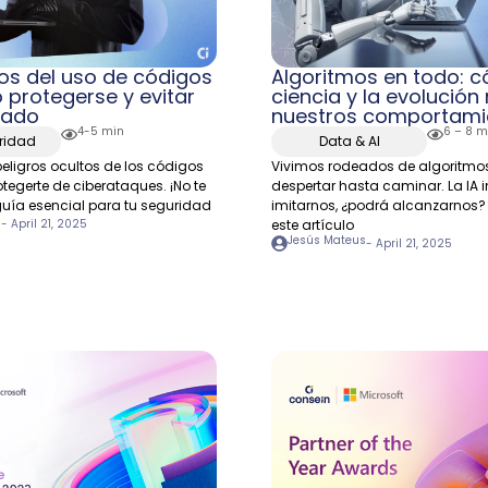
ros del uso de códigos
Algoritmos en todo: 
protegerse y evitar
ciencia y la evolució
eado
nuestros comportami
4-5 min
6 – 8 m
ridad
Data & AI
peligros ocultos de los códigos
Vivimos rodeados de algoritmo
tegerte de ciberataques. ¡No te
despertar hasta caminar. La IA i
guía esencial para tu seguridad
imitarnos, ¿podrá alcanzarnos?
s
-
April 21, 2025
este artículo
Jesús Mateus
-
April 21, 2025