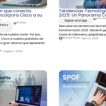
n que conecta:
Tendencias Tecnológi
ncorpora Cisco a su
2025: Un Panorama 
.
4-5 mi
Digital and App
4-5min
tura y
Descubre las tendencias tecnol
transformarán 2025. Desde IA g
te de nuestra visión. Por eso,
hasta el metaverso, ¡prepárate pa
Wismar Rivas
Cisco a nuestro portafolio de
-
April 21, 2025
na gran alianza que representa
re
-
August 7, 2026