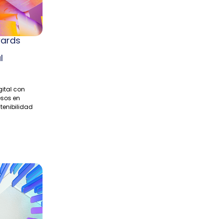
wards
al
ital con
esos en
tenibilidad