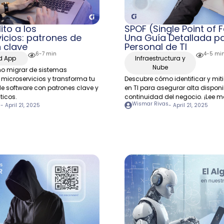
ito a los
SPOF (Single Point of F
icios: patrones de
Una Guía Detallada pa
n clave
Personal de TI
6-7 min
4-5 mi
nd App
Infraestructura y
Nube
o migrar de sistemas
 microservicios y transforma tu
Descubre cómo identificar y mit
de software con patrones clave y
en TI para asegurar alta disponi
ticos.
continuidad del negocio. ¡Lee m
s
Wismar Rivas
-
April 21, 2025
-
April 21, 2025