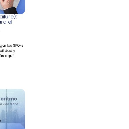
ailure):
ra el
n
igar los SPOFs
bilidad y
ás aquí!